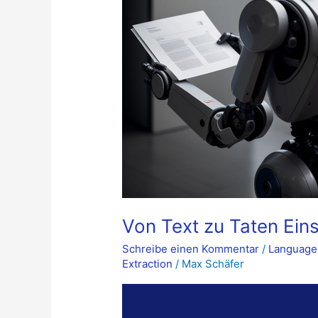
Von Text zu Taten Ein
Schreibe einen Kommentar
/
Language
Extraction
/
Max Schäfer