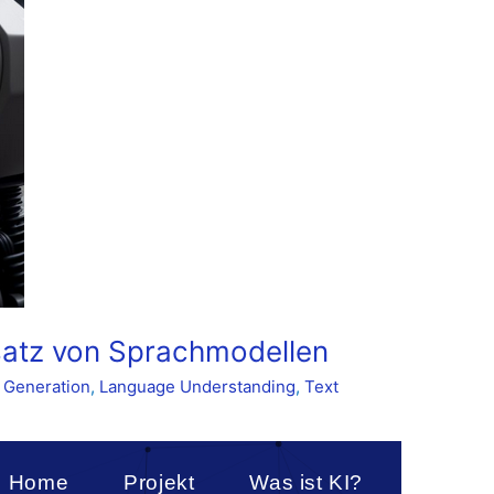
satz von Sprachmodellen
 Generation
,
Language Understanding
,
Text
Home
Projekt
Was ist KI?